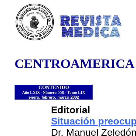
DE COST
CENTROAMERICA
CONTENIDO
Año LXIX - Número 558 - Tomo LIX
enero, febrero, marzo 2002
Editorial
Situación preocup
Dr. Manuel Zeledó