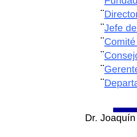
Fundad
¨
Directo
¨
Jefe de
¨
Comité 
¨
Consejo
¨
Gerente
¨
Depart
Dr. Joaquín