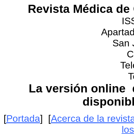
Revista Médica de
IS
Apartad
San 
C
Tel
T
La versión online 
disponib
[
Portada
] [
Acerca de la revist
lo