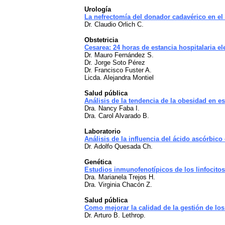
Urología
La nefrectomía del donador cadavérico en el 
Dr. Claudio Orlich C.
Obstetricia
Cesarea: 24 horas de estancia hospitalaria el
Dr. Mauro Fernández S.
Dr. Jorge Soto Pérez
Dr. Francisco Fuster A.
Licda. Alejandra Montiel
Salud pública
Análisis de la tendencia de la obesidad en es
Dra. Nancy Faba I.
Dra. Carol Alvarado B.
Laboratorio
Análisis de la influencia del ácido ascórbico 
Dr. Adolfo Quesada Ch.
Genética
Estudios inmunofenotípicos de los linfocitos 
Dra. Marianela Trejos H.
Dra. Virginia Chacón Z.
Salud pública
Como mejorar la calidad de la gestión de lo
Dr. Arturo B. Lethrop.