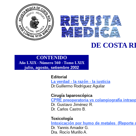
DE COSTA RICA Y C
CONTENIDO
Año LXIX - Número 560 - Tomo LXIX
julio, agosto, setiembre 2002
Editorial
La verdad - la razón - la justicia
Dr.Guillermo Rodríguez Aguilar
Cirugía laparoscópica
CPRE preoperatoria vs colangiografía intraop
Dr. Gustavo Jiménez R.
Dr. Carlos Castro B.
Toxicología
Intoxicación por humo de metales (Reporte 
Dr. Yannis Amador G.
Dra. Rocío Murillo A.